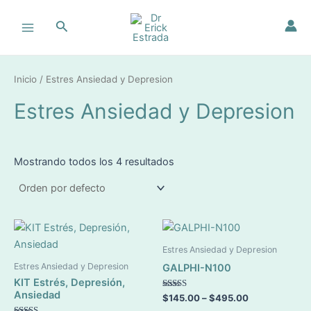
Ir
Main
al
Buscar
Menu
contenido
Inicio
/ Estres Ansiedad y Depresion
Estres Ansiedad y Depresion
Mostrando todos los 4 resultados
Este
product
Estres Ansiedad y Depresion
tiene
Estres Ansiedad y Depresion
GALPHI-N100
múltiple
KIT Estrés, Depresión,
variante
Ansiedad
Valorado en
$
145.00
–
$
495.00
5.00
Las