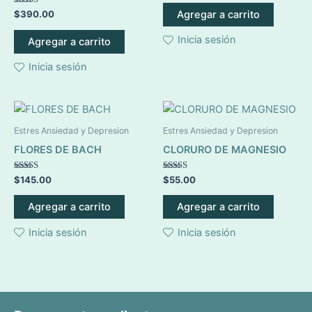
de 5
Valorado en
Agregar a carrito
$
390.00
opcione
5.00
de 5
se
Inicia sesión
Agregar a carrito
pueden
elegir
Inicia sesión
en
la
página
Estres Ansiedad y Depresion
Estres Ansiedad y Depresion
de
FLORES DE BACH
CLORURO DE MAGNESIO
product
Valorado en
Valorado en
$
145.00
$
55.00
5.00
5.00
de 5
de 5
Agregar a carrito
Agregar a carrito
Inicia sesión
Inicia sesión