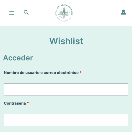
Ir
Main
al
Buscar
Menu
contenido
Wishlist
Acceder
Obligatorio
Obligatorio
Nombre de usuario o correo electrónico
*
Contraseña
*