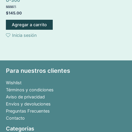
U-300
de
producto
Valorado en
$
145.00
5.00
de 5
Agregar a carrito
Inicia sesión
Para nuestros clientes
Wishlist
Términos y condiciones
Aviso de privacidad
Envíos y devoluciones
Preguntas Frecuentes
Contacto
Categorías