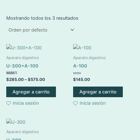
Mostrando todos los 3 resultados
Este
producto
Aparato digestivo
Aparato digestivo
tiene
U-300+A-100
A-100
múltiples
variantes.
Valorado en
Valorado
$
285.00
–
$
575.00
$
145.00
5.00
en
Las
de 5
0
de
Agregar a carrito
Agregar a carrito
opciones
5
se
Inicia sesión
Inicia sesión
pueden
elegir
en
la
Aparato digestivo
página