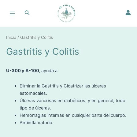
Ir
Main
al
Buscar
Menu
contenido
Inicio
/ Gastritis y Colitis
Gastritis y Colitis
U-300 y A-100,
ayuda a:
Eliminar la Gastritis y Cicatrizar las úlceras
estomacales.
Úlceras varicosas en diabéticos, y en general, todo
tipo de úlceras.
Hemorragias internas en cualquier parte del cuerpo.
Antiinflamatorio.