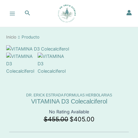
Ir
Main
al
Buscar
Menu
contenido
Inicio
Producto
DR. ERICK ESTRADA FORMULAS HERBOLARIAS
VITAMINA D3 Colecalciferol
No Rating Available
$
455.00
$
405.00
Original
Current
price
price
was:
is: