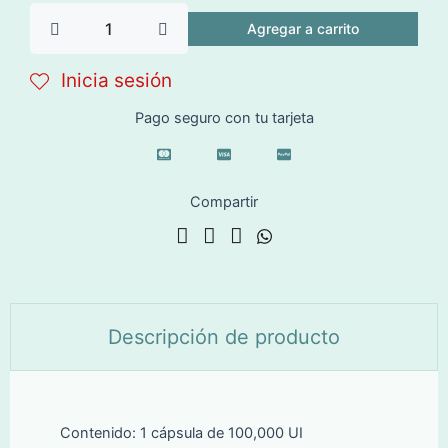
$455.00.
$405.00.
VITAMINA
Agregar a carrito
D3
Colecalciferol
Inicia sesión
cantidad
Pago seguro con tu tarjeta
Compartir
Descripción de producto
Contenido: 1 cápsula de 100,000 UI