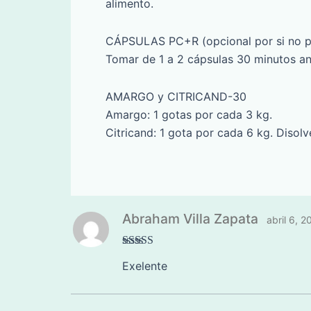
alimento.
CÁPSULAS PC+R (opcional por si no pu
Tomar de 1 a 2 cápsulas 30 minutos an
AMARGO y CITRICAND-30
Amargo: 1 gotas por cada 3 kg.
Citricand: 1 gota por cada 6 kg. Disol
Abraham Villa Zapata
abril 6, 2
Valorado
Exelente
en
4
de 5