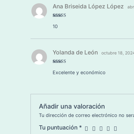
Ana Briseida López López
abr
Valorado en
10
5
de 5
Yolanda de León
octubre 18, 202
Valorado en
Excelente y económico
5
de 5
Añadir una valoración
Tu dirección de correo electrónico no ser
Tu puntuación
*