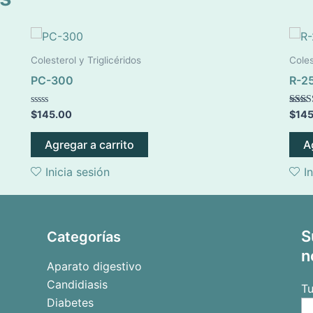
Colesterol y Triglicéridos
Coles
PC-300
R-2
Valorado
Valor
$
145.00
$
14
en
5.00
0
de 5
de
Agregar a carrito
A
5
Inicia sesión
I
S
Categorías
n
Aparato digestivo
Candidiasis
T
Diabetes