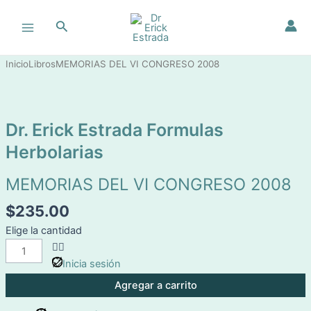
Ir
Main
al
Buscar
Menu
contenido
MEMORIAS
Inicio
Libros
MEMORIAS DEL VI CONGRESO 2008
DEL
VI
CONGRESO
Dr. Erick Estrada Formulas
2008
cantidad
Herbolarias
MEMORIAS DEL VI CONGRESO 2008
$
235.00
Elige la cantidad
Inicia sesión
Agregar a carrito